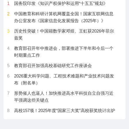
1
国务院印发《知识产权保护和运用“十五五”规划》
11
‘Forever chemicals’ could be aging dolphins beyond
28
我科学家研制出单电子量子闪存器件
2
中国教育和科研计算机网覆盖全国！国家互联网信息
their years
29
具身智能的“鸡与蛋”困局
办公室发布《国家信息化发展报告（2025年）》
12
New images reveal Betelgeuse’s buddy star
30
国产开源大模型参数规模冲击新高度
3
历史性突破！中国籍数学家邓煜、王虹获2026年菲尔
13
Seals’ amphibious hearing developed a long, long time
兹奖
ago
4
教育部召开年中推进会，部署推进下半年和今后一个
14
Spines of saber-toothed cats tell a tale of the doomed
时期重点工作
species
5
教育部召开加强高校基础研究工作座谈会
15
What’s to blame for Canada’s wildfires?
6
2026重大科学问题、工程技术难题和产业技术问题发
16
Struggling with a hard life choice? AI future selves
布（附名单）
have tips
7
形势催人也逼人！加快推进高水平科技自立自强习近
17
What kinds of black holes exist — and how are they
平强调这些关键点
different?
8
高校157项！2025年度“国家三大奖”高校获奖统计出炉
18
Different moon rocks tell different tales about a long-
9
中共中央国务院关于2025年度国家科学技术奖励的决
ago bombardment
定