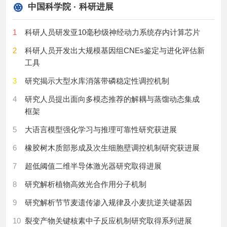
中国科学院 · 科研进展
cattle
8
Matching-Adjusted Indirect Comparison of Gecacitinib,
28
邮政业“十五五”规划发布2030年快递业务收入达2万亿
Fedratinib, Pacritinib, and Momelotinib in Second-Line
30
Current immunosuppressive treatment and self-
元
1
科研人员研发亚10毫秒级神经动力系统存内计算芯片
Myelofibrosis Therapy.
reported lifetime stroke history among United States
29
赛迪顾问：沿海省（区）县域扩大高水平对外开放的
adults: A cross-sectional study
2
科研人员开发出大规模基因组CNEs鉴定与进化评估新
9
Retraction Note: Human HDAC6 senses valine
三类经验与三条深化路径
工具
abundancy to regulate DNA damage.
30
上半年我国支持科技创新和制造业发展税惠1.91万亿
3
研究揭示大型水库消落带磷稳定性调控机制
10
Importance of Time Point-Specific Indirect Treatment
元
Comparisons of Osteoporosis Treatments: A
4
研究人员提出面向多模态推荐的解耦与蒸馏动态集成
Systematic Literature Review and Network Meta-
框架
Analyses.
5
大语言模型强化学习与推理可靠性研究获进展
11
Mitochondrial metabolism and epigenetic crosstalk
6
橡胶树木质部形成及次生细胞壁调控机制研究获进展
drive SASP.
7
超低阈值二维半导体激光器研究取得进展
12
Spatiotemporal multiomics uncover tumor ecosystem
dynamics during metastatic colonization.
8
研究解析植物高效光合作用分子机制
13
Neoadjuvant therapy for hepatocellular carcinoma:
9
研究解析节节麦遗传渗入规律及小麦抗逆关键基因
emerging combinations and biomarker challenges.
10
裂变产物关键核素中子反应机制研究取得系列进展