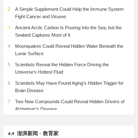
25
今天，深圳千亿IPO诞生
2
A Simple Supplement Could Help the Immune System
15
AI赋能丨“AI+创业”加速科技成果孵化
Fight Cancer and Viruses
26
DeepSeek的这次小更新，原来藏着两个大招
16
聚焦科技自立自强·看招丨智慧岛筑平台科创飞地引人
3
Ancient Arctic Carbon Is Pouring Into the Sea, but the
才
27
系统BUG先放放，微软要给盗版用户们上强度了
Seabed Captures Most of It
17
“空中校车”上新288米电梯托举云端求学路
28
巨量钨矿被发现
4
Moonquakes Could Reveal Hidden Water Beneath the
18
台风“白海豚”7日后将趋向我国华东沿海
29
资本加注引爆前夜，眼科手术机器人首证倒计时
Lunar Surface
19
制胜丨第五集《东风浩荡》
30
AI批量轰炸苹果bug赏金计划，审核团队已下线
5
Scientists Reveal the Hidden Force Driving the
Universe’s Hottest Fluid
20
三部门下达农业防灾减灾和水利救灾资金21.54亿元
6
Scientists May Have Found Aging’s Hidden Trigger for
21
云南瑞丽发现笔尾树鼠新物种
Brain Disease
22
2026年全国生态日活动即将开展
7
Two New Compounds Could Reveal Hidden Drivers of
23
我国合成钻石为世界带去“创造之美”
Alzheimer’s Disease
24
无人区里的“生灵守护”——走进世界平均海拔最高的羌
8
Two Deadly Flowers Could Inspire Powerful New
塘国家级自然保护区
Medicines
澎湃新闻 · 教育家
25
身上湿黏黏体内却快脱水了桑拿天必须注意这些