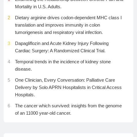
29
探寻上海张江“孵化力”
25
Herbal medicine use disclosure, database-flagged
Mortality in U.S. Adults.
16
智慧病房加速落地行业标准有待统一
potential herb-drug interactions, and inter – interaction
30
“手搓”小程序，我可以吗？(有事说事)
database concordance among patients with non-
2
Dietary arginine drives codon-dependent MHC class I
17
中国AI模型促使美国业界更重视开源生态
communicable diseases in Vietnam: A multicenter
translation and improves immunity in colon
18
新能源车占比提升租车行业加码智能化
cross-sectional study
tumorigenesis and respiratory viral infection.
19
浙江人形机器人加速多场景应用
26
Fecal carriage of ESBL and Carbapenemase-
3
Dapagliflozin and Acute Kidney Injury Following
producing Enterobacteriaceae, and its associated
Cardiac Surgery: A Randomized Clinical Trial.
20
AI算力需求“虹吸”存储产能消费级供给收缩消费电子产
factors among hospital and non-hospital janitors at the
品价格显著上涨高价格局料将延续
4
Temporal trends in the incidence of kidney stone
University of Gondar, Northwest Ethiopia: A
disease.
21
零碳工厂建设避免标签化
comparative cross-sectional study
5
One Clinician, Every Conversation: Palliative Care
22
卫星互联网组网提速业界期待加快商业闭环
27
Leveraging expression quantitative trait loci information
Delivery by Solo APRN Hospitalists in Critical Access
in single-cell resolution to identify cell-specific genes
23
长六改火箭成功发射通信技术试验卫星二十七号A/B星
Hospitals.
for gestational diabetes
24
雷雨天能给新能源车充电吗
6
The cancer which survived: insights from the genome
28
The role of neutrophil PD-L1 expression in acute
of an 11000 year-old cancer.
25
国产“小电驴”驶向全球
exacerbation of COPD
7
Further characterization of the BRSK2-associated
26
知识产权大国地位更加巩固
29
Exploratory identification of candidate SNP markers
neurodevelopmental disorder.
associated with recurrent clinical mastitis in Holstein
27
AI剧集频登电视“大屏”，释放什么信号