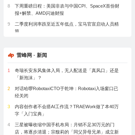
20
科学家研发风电领域专用大模型优化风电场维修决策
8
下周重磅日程：美国非农与中国CPI、SpaceX首份财
28
8万元买的实习却不敢写进简历！工人日报调查付费内
报+解禁、AMD闪迪财报
21
第一性原理核结构量子计算研究取得新进展
推实习陷阱
9
二季度利润率跌至近五年低点，宝马官宣启动人员精
22
全球首个光子时间晶体开启光控新时代
29
成都教育局回应“中考立定跳远等标准过高”：符合部委
简
相关要求
23
OES封底丨飞秒激光快速定制高性能增透窗口
10
Stellantis二季度扭亏为盈，北美市场拉动业绩回暖
30
“全国杰出青年法学家”宋亚辉加盟北京大学法学院
24
美的形态：使用者眼中的非正式绿
11
雷诺上半年营收增9.5%，全球“量减收增”
地|MDPISustainability
雷峰网 · 新闻
12
对话TCL华星赵军：印刷OLED落地主流消费市场开启
25
TropicalMed创刊10周年:专注于热带医学和传染病
1
奇瑞长安东风集体入局，无人配送是「真风口」还是
规模化
26
让传感器“会说话”：大语言模型如何与传感器数据融
「新泡沫」？
13
长鑫LPDDR6迎来关键突破
合|MDPIAISensors
2
对话哈啰RobotaxiCTO于乾坤：Robotaxi入场窗口已
14
“黑色7月”以“两连涨”收尾，“AI交易”见底了吗？
27
上海交通大学王渠东教授团队——
经关闭
C18150Cu/1060Al/C18150Cu层状复合材料在不同温
15
Hugging Face并非个案？OpenAI扩大调查、据称发现
3
内容创作者不会搭AI工作流？TRAEWork做了本40万
度下的剪切断裂行为
更多AI智能体“失控”迹象
字「入门宝典」
28
外泌体研究的三把钥匙：提纯、组成与功能
16
报道：OpenAI向美国监管机构演示新一代"Astra"AI模
4
三星被曝收缩中国手机布局：月销不足30万元的门
型
29
食品样品检测中的新型吸附材料与提取技术
店，将逐步清退；宗馥莉的「同父异母兄弟」成立新