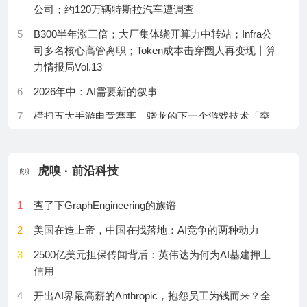
公司；约120万辆特斯拉汽车遭调查
17
韩国去杠杆打出存量牌：杠杆ETF可被强制降倍至1
30
多模板分子印迹聚合物电化学生物传感器
倍，规模蒸发78%，外资已抢先回头
5
B300半年涨三倍；大厂集体绕开算力中转站；Infra公
司多名核心高管离职；Token成本击穿圈人再变现丨算
18
办公级Agent三国杀一触即发
力情报局Vol.13
19
OpenAI：我们黑了不止一家公司，Anthropic：我也是
6
2026年中：AI需要新的叙事
20
字节跳动发布Seedance 2.5，单次视频生成时长升至
7
横扫五大手游电竞赛事，骁龙的下一个游戏技术「突
30秒
破口」在AI？
21
字节跳动发布Seedance 2.5，单次生成翻倍至30秒，
8
独家解读丨「余粮」只剩7亿，Meta为何成了最失意的
AIGC落地加速
虎嗅 · 前沿科技
AI巨头？
22
WorkBuddy正在重估腾讯
9
我们用KimiK3搓了一颗火影螺旋丸，只花129元就顶一
1
查了下GraphEngineering的族谱
23
谁将为AI超级周期买单？
个前端团队？
2
美国在造上帝，中国在找落地：AI竞争的两种动力
24
欧莱雅2026年上半年营收237.7亿欧元，利润率稳步爬
10
我们让vivagoR1拍了一部土耳其山寨「星战」，结果
升
3
2500亿美元担保传闻背后：英伟达为何为AI基建押上
出乎意料
信用
25
亚马逊电话会：在手订单近5000亿美元，CEO豪
11
独家丨璨辰科技完成数千万天使系列融资，AI虚拟器
言“AWS将成万亿美元业务”，内存成本推高资本支出
4
开出AI界最高薪的Anthropic，抱怨员工为钱而来？全
官仿真平台加速落地