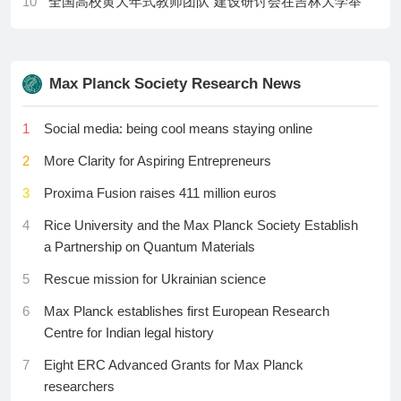
10
“全国高校黄大年式教师团队”建设研讨会在吉林大学举
究打牢科技强国建设根基
行
28
Pompeii’s survivors shine in a new documentary
20
教育部部长怀进鹏：分类推进高校改革，建好高水平
series
11
“追寻红色足迹 弘扬长征精神”纪念红军长征胜利90周
应用型大学
年教师国情研修班举办
29
AI ‘ghosts’ can comfort mourners — even when the
Max Planck Society Research News
21
高等研究院工作推进会召开
bots get the facts wrong
12
北京航空航天大学与北京师范大学联合建设人工智能
22
教育部发布全国高等学校名单
1
Social media: being cool means staying online
+教育研究院
30
In painted caves, ancient human DNA clings to the
23
CERNET华中及西南地区2026年学术年会在汉召开
walls
2
More Clarity for Aspiring Entrepreneurs
13
“双芯对谈：中华经典对话人工智能”交流活动在杭州举
办
24
习近平：一体推进教育科技人才发展
3
Proxima Fusion raises 411 million euros
14
2026年中国高校教师发展研讨会在北理工举行
25
国家自然科学基金委员会党组书记、主任窦贤康：全
4
Rice University and the Max Planck Society Establish
面加强基础研究打牢科技强国建设根基
a Partnership on Quantum Materials
15
闫学东任西南交通大学党委书记，王平任西南交通大
学校长
26
9所中国高校霸榜全球前十！2026自然指数科研领导者
5
Rescue mission for Ukrainian science
发布
16
国科大送出2026年首封本科生录取通知书
6
Max Planck establishes first European Research
27
教育部长怀进鹏：完善战略任务导向的有组织科研攻
Centre for Indian legal history
17
兰州工业学院举办“路易·艾黎与工合研究院”成立挂牌
关模式，大力推进产学研用深度融合
仪式暨专题研讨会
7
Eight ERC Advanced Grants for Max Planck
28
国防部：2026年全军院校计划招收约1.75万名普通高
researchers
18
“我的考试我做主”——井冈山大学实施预约制考试改革
中毕业生