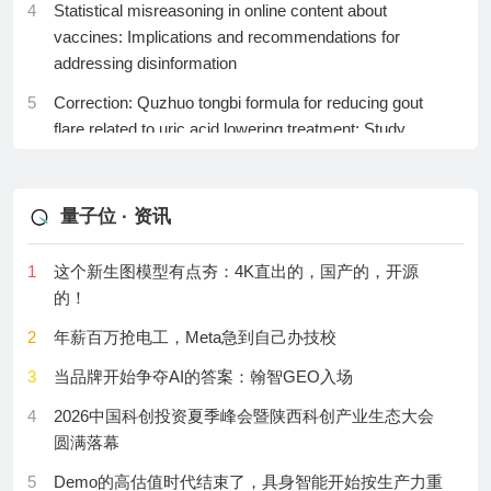
4
Statistical misreasoning in online content about
最大拖累
头平台，实现精准靶向与高选择性
vaccines: Implications and recommendations for
16
TWS耳机不好卖了 耳夹耳机成唯一增长赛道 销量暴涨
23
Autophagy：杭州医学院张建宾团队发现宫颈癌免疫治
addressing disinformation
34%
疗新靶点
5
Correction: Quzhuo tongbi formula for reducing gout
17
行业首款大阔折！华为Pura X Max销量突破60万
24
孕期饮酒，伤害如何量化？Small：无需染色的紫外光
flare related to uric acid lowering treatment: Study
声显微镜让活体类脑器官中酒精的细胞毒性暴露无遗
protocol for a multiple-center, randomized, double-
18
德系车企集体瘦身！宝马挥刀裁员8000人：研发、行
blind, placebo, parallel-controlled clinical trial
政岗遭殃
25
Cell论文：大脑“排污”大门终现真容！蛛网膜开窗直通
淋巴，老年小鼠鼻内给药可恢复引流
量子位 · 资讯
6
Optimization of extracellular vesicle extraction from
19
2026年上半年智驾芯片市场数据出炉：地平线、英伟
hepatic tissue interstitial fluid and analysis of their
达稳居前二
26
Cancer Res：华中科技大学刘婧/兰培祥发现帕金森病
1
这个新生图模型有点夯：4K直出的，国产的，开源
ncRNA expression profiles
相关蛋白PARK7竟是去乳酸化酶，纠正RNA剪接错
20
麒麟XE90首秀！华为MateBook Pro S正式亮相：仅
的！
误、抗肿瘤纤维化
7
An end-to-end deep learning image compression
798g创全球最轻纪录
2
年薪百万抢电工，Meta急到自己办技校
method for satellite images based on entropy model
27
JCI：中国科学技术大学朱小玉等团队发现用“老药”维
21
5米大体量车身！广汽埃安全新车系Ray登场：首款车
奈克拉体外预处理，大幅提升γδ T细胞抗白血病疗效
3
当品牌开始争夺AI的答案：翰智GEO入场
8
Development of a quantitative PCR assay to detect
型命名Ray 7
Gambierdiscus holmesii, a ciguatoxin producing
28
Adv Sci：肾癌PET显像“一箭三雕”：华中科技大学章
4
2026中国科创投资夏季峰会暨陕西科创产业生态大会
22
华为官宣鸿蒙折叠电脑MateBook Fold非凡大师：搭载
species from Australian waters
小平等发现CA9探针同时鉴别亚型、预测基因突变和
圆满落幕
全新麒麟XE90 Plus
药物敏感性
9
Morphological characteristics and optimized protocols
5
Demo的高估值时代结束了，具身智能开始按生产力重
23
华为首款鸿蒙台式机官宣！擎云HM650系列10月上市