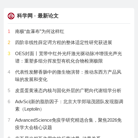
布实操指南
17
Eating Less Protein Could Slow Aging, Major Review
科学网 · 最新论文
10
地方高校打响新一轮研究生优质生源“争夺战”
Finds
11
国际知名力学专家夏焜全职加入宁波东方理工大学
18
Cancer May Be Breaking Its Own DNA to Keep
1
南极“血瀑布”为何这样红
Growing
12
全国唯一独立设置的网络安全类本科高校首任党委书
2
四阶非线性薛定谔方程的整体适定性研究获进展
记、校长明确
19
Mysterious Milky Way Object Accelerates Protons
3
OES封面丨宽带中红外光纤激光驱动脉冲增强光声光
Beyond One Quadrillion Electron Volts
13
山西省教育厅副厅长侯文一履新山西财经大学党委书
谱：重塑多组分挥发型有机化合物检测极限
记
20
Scientists Detect a Sharp Acceleration in Global
4
代表性发酵香肠中的微生物演替：推动东西方产品风
Warming
14
梅兵任天津大学党委书记
味的发展和变化
21
NASA’s Curiosity Rover Finds a Mysterious
15
大连理工大学党委副书记、纪委书记吴松全履新东北
5
皮蛋蛋黄液态内核与固化外层的广靶向代谢组学分析
Honeycomb Landscape on Mars
师大党委书记
6
AdvSci|新的脂肪因子：北京大学郑瑞茂团队发现脂调
22
Tiny Black Holes May Be Secretly Exploding Stars
16
贵州、云南多个县四套班子领导走访慰问清华、北大
素（Leptolin）
Across the Milky Way
录取新生
7
AdvancedScience免疫学研究精选合集，聚焦2026免
23
Ant Brains Reveal How Evolution Turned Hunger Into
17
保定学院多个二级教学单位从“学院”更名为“系”
疫学大会核心议题
Parenting
18
安徽又有高校调整教学组织：宿州学院一次性重组9个