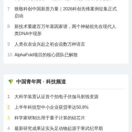
13
First mission to fly through monstrous ‘fire clouds’ is
24
你以为的“中国制造”，其实只看到了冰山一角......
7
致敬科创中国新质力量｜2026科创先锋案例征集正式
about to take off
启动
25
AI想贴心服务老年人，却可能先挖下新鸿沟？
14
All living things emit a faint glow. Could this light be
8
新技术重建百万年基因家谱，两个神秘祖先在现代人
26
海外找矿“神器”卡脖子？新一代智能光谱装备破解勘查
useful?
类DNA中现形
难题丨一图读懂2026产业技术问题
15
Consciousness research is having an AI moment. Will
9
人类在农业兴起之初会说数万种语言
27
告别“开盲盒”！浙大团队攻克原子级材料合成难题
the hype help the field?
10
AlphaFold项目的核心团队已解散
28
“绿色心脏”助力低空经济振翅高飞丨一图读懂2026产业
16
The existential choice facing UK physics facilities:
技术问题
11
奥特曼预测：机器人领域两三年内迎来“ChatGPT时刻”
commercialize or close
29
从一组“一号”看懂中国硬核创新力
12
AI“隐形欺诈”挑战司法程序
17
‘Timer’ in the brain tracks sleep — and predicts
中国青年网 · 科技频道
awakening
30
为光子传输铺设“高速路”！光芯片高密度集成有了新思
13
科学家研制出用于量子计算的硅芯片
路
18
Briefing Chat: Baby T. rex were killers from birth,
1
大科学装置认证首个拍电子伏伽马射线变源
14
罗敏敏：不向年轻人灌输成功学，“幸福其实是一种幻
suggest new fossils
觉”
2
上半年科技型中小企业获贷率达50.8%
19
Bizarre CRISPR enzyme kills cancer cells by
15
“模型失控”引发监管讨论升级，超千名从业者联名呼吁
3
科学家研制出用于量子计算的硅芯片
shredding their DNA
调控自动化AI发展节奏
4
最新研究成果证实头足动物起源于寒武纪早期
20
White House rolls out AI funding — and signals a new