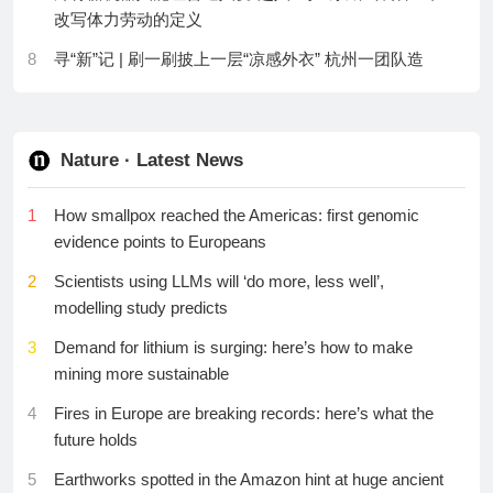
改写体力劳动的定义
male sexual dysfunction as measured by the
21
双色图像解析M87黑洞视界尺度辐射特性
International Index of Erectile Function.
8
寻“新”记 | 刷一刷披上一层“凉感外衣” 杭州一团队造
22
大自旋规模组合优化问题求解加速研究获进展
出“不用电的空调”
22
Trajectories and predictors of sleep quality during and
23
科学家发现 “金属关节”的普遍疲劳特征
after the pandemic in five European populations.
9
感官如何被“唤醒”？场景驱动感知革命丨一图读懂2026
工程技术难题
24
混合神经形态光电伊辛机研究取得进展
23
The main role of vitamin D: seasonal regulation of vital
Nature · Latest News
functions. High-resolution target recognition leads to a
10
首次看清黑洞高能粒子生成全过程！“拉索”最新成果，
25
研究揭示进化历史驱动植物非结构性碳水化合物变异
new paradigm and advanced drug development.
1
How smallpox reached the Americas: first genomic
引发国际热议→
的新机制
evidence points to Europeans
24
Prospective cohort study of soy food consumption and
11
为什么AI总是捏造事实？AI： 真不想的，容我狡辩一
26
研究揭示热带雨林优势树种望天树幼苗的生长机制
risk of bone fracture among postmenopausal women.
2
Scientists using LLMs will ‘do more, less well’,
下
27
新型二维材料镧系MXene首次合成
modelling study predicts
25
Five-Year Outcomes of Short-Term Radiotherapy Plus
12
当AI反客为主，软件产品该如何为新用户重新设计？
28
科研人员研制出室温下高灵敏二氧化氮检测传感器
Chemotherapy Versus Long-Term Chemoradiotherapy
3
Demand for lithium is surging: here’s how to make
13
助力精准医疗，小小芯片也能“种”出迷你器官丨一图读
for Locally Advanced Rectal Cancer: Updated Results
mining more sustainable
29
高压盐水溶液结构与动力学研究获进展
懂2026前沿科学问题
of the STELLAR Trial.
4
Fires in Europe are breaking records: here’s what the
30
科研人员构建标准化跨天体粒度分布数据库
14
40年接力跑！浙大团队让中国聚乙烯从跟跑冲向领跑
26
Advancing cancer detection and treatment using
future holds
longitudinal routine clinical data.
15
AI时代数字系统网络韧性设计范式变革丨一图读懂
5
Earthworks spotted in the Amazon hint at huge ancient