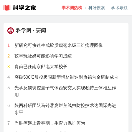
学术圈热榜
科研搜索
学术导航
科学网 · 要闻
1
新研究可快速生成胶质瘤毫米级三维病理图像
2
较早玩社媒可能影响学习成绩
3
肖甫已任南京邮电大学校长
4
突破500℃服役极限新型增材制造耐热铝合金研制成功
5
光学反馈调控量子气体西安交大实现独特三体相互作
用
6
陕西科研团队马铃薯腐烂茎线虫防控技术达国际先进
水平
7
当肿瘤遇上青春期，生育力保护何为