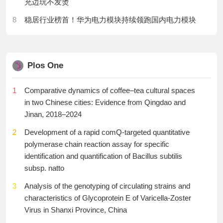
充边玩不发烫
30
肺癌是怎么从“几个月”治到“几年”的
16
2026抗衰保健品九大品牌实力排行榜：从吸收技术突
8
稳居行业榜首！华为电力模块持续领跑国内电力模块
破， 实现精准抗衰革新
市场
17
Science子刊：帕金森病治疗新思路，南京医科大学鲁
9
宇树科技回应FCC禁令：不影响现有产品 但新品难在
明等团队发现CH25H“抢占”p62座位阻断α-Syn清理，
美国销售
Plos One
多肽解扣恢复降解
10
字节跳动发布Seedance 2.5：徐工、小鹏等将率先接
18
2026年NMN抗衰老保健品选购攻略：十大进口品牌实
1
Comparative dynamics of coffee–tea cultural spaces
入
力榜单，破解大众选品难题
in two Chinese cities: Evidence from Qingdao and
11
国产新能源对决 神行者8与小米澎程同框：造型区别一
Jinan, 2018–2024
19
助眠产品推荐：方回春堂酸枣仁睡前膏温和食养
眼大
2
Development of a rapid comQ-targeted quantitative
20
Nat Microbiol：盗用宿主“身份证”，武汉大学陈实/王连
12
华为MatePad Pro官宣：大尺寸OLED搭配手写笔 鸿蒙
polymerase chain reaction assay for specific
荣合作揭示噬菌体如何通过分子模仿骗过细菌的Ssp免
生产力利器
identification and quantification of Bacillus subtilis
疫防线
subsp. natto
13
竞争不过美国又开始了 禁止进口中国新型机器人：我
21
溶酶体“垃圾”不是罕见病专属！Nature Aging：正常衰
国回应
3
Analysis of the genotyping of circulating strains and
老的细胞里，也堆着巴顿病和胱氨酸贮积症的同类残
characteristics of Glycoprotein E of Varicella-Zoster
14
国家能源局发布1个国家科技重大专项项目申报指南
留
Virus in Shanxi Province, China
15
两年来首次！丰田全球销量罕见下滑 中国市场大跌是
22
Science论文：告别丙烯酰胺！新型“张力释放”共价弹