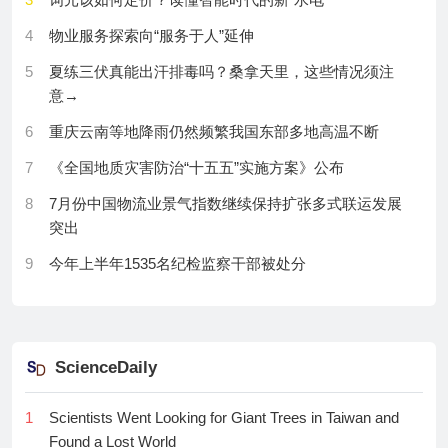
16
00后辍学做AI芯片，估值223亿元
者最...
4
物业服务探索向“服务于人”延伸
17
同轮融资估值差出700亿
26
官宣|JCRQ2期刊迎来新掌舵人——对话
HidetakaHara，国际异种...
5
夏练三伏真能出汗排毒吗？桑拿天里，这些情况须注
18
1700亿投资砸向核电，中国核建、江苏神通接连涨
意→
停，八台新机组，使核电迎来量价齐升新拐点
27
直播回顾|废水还能有用吗？能源革命会不会就藏在厕
所里？|深...
6
重庆云南等地降雨仍然频繁我国东部多地高温不断
19
从免费学术搜索工具到顶尖大模型公司，智谱公司瞄
准山顶
28
从文艺复兴药草园到国家植物园：五百年植物守护史
7
《全国地质灾害防治“十五五”实施方案》公布
留给当代的使命...
20
高盛旗帜鲜明：这是人类历史上最大规模的资本需求
8
7月份中国物流业景气指数继续保持扩张多式联运发展
周期，美联储只是看客
29
哈尔滨工业大学张甲团队：用于口腔呼气牙周炎诊断
突出
的室温H₂...
21
AI牛市最糟糕的时候过去了吗？华尔街：真正考验才
9
今年上半年1535名纪检监察干部被处分
刚开始
30
黄土高原的梯田
10
总编辑圈点丨韦布望远镜看穿戴森球假象
22
6年烧掉1000亿，这个平台靠世界杯第一次赚钱了
11
跨物种染色质图谱揭示基因调控演化规律
23
刚刚，苹果起诉OpenAI反转来了，「内鬼」竟是
ScienceDaily
12
并非只进不出，黑洞竟是精密的“消化系统”
iCloud？
13
磁性纳米粒子能去除水中永久化学物质
24
瑞士清洁科技公司Verretex研发废旧玻纤升级再造工
1
Scientists Went Looking for Giant Trees in Taiwan and
艺，利用回收玻纤制造高性能无纺布|瑞士创新100强
Found a Lost World
14
AI系统可在野外自动开展猴类认知研究