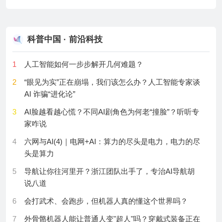
14
The genetic architecture of fibromyalgia across 2.5
11
研究揭示渤海溶解性无机氮十年演变特征
million individuals.
12
二氧化碳氧化体系研究获进展
15
Validity of the Korean triage and acuity scale in older
科普中国 · 前沿科技
patients compared to the adult group.
13
研究实现细胞仿生纳米反应器光催化合成过氧化氢
16
Global Burden of Elevated LDL-C: Findings From the
1
人工智能如何一步步解开几何难题？
14
科研人员研制出低噪声高灵敏磁传感器
Global Burden of Disease Study 2023.
2
“眼见为实”正在崩塌，我们该怎么办？人工智能专家谈
15
研究揭示海岸带不同生境土壤有机碳分子组成与封存
17
H3K18 lactylation drives CD8+ T cell exclusion and
AI 诈骗“进化论”
机制
anti-PD-1 resistance in hepatocellular carcinoma.
3
AI脸越看越心慌？不同AI剧角色为何老“撞脸”？听听专
16
牛奶菜族系统发育与质体基因组演化研究获进展
18
Recombinant Human Thrombopoietin Reduces the
家咋说
17
高重频大能量超快薄片激光器研究取得进展
Need for Platelet Transfusion in Patients With Chronic
4
六网与AI(4)｜电网+AI：算力的尽头是电力，电力的尽
Liver Disease and Thrombocytopenia.
18
研究揭示草地多样性—生产力关系随时间变化的驱动
头是算力
机制
19
Motion sickness: Some theoretical and practical
5
导航让你往河里开？浙江团队出手了，专治AI导航胡
considerations.
19
研究提出基于双视图化学语言对齐的分子表示学习框
说八道
架
20
Longitudinal plasma proteomics predict
6
会打武术、会跑步，但机器人真的懂这个世界吗？
phenoconversion to clinically manifest ALS.
20
研究揭示长期化肥施用背景下冻融对黑土有机质稳定
7
外骨骼机器人能让普通人变"超人"吗？穿戴式装备正在
性的影响
21
The relationship of serum and salivary cortisol levels to