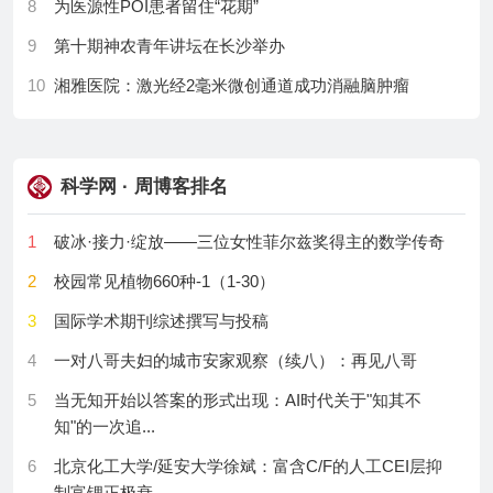
8
为医源性POI患者留住“花期”
9
第十期神农青年讲坛在长沙举办
10
湘雅医院：激光经2毫米微创通道成功消融脑肿瘤
11
华北理工大学：在盐碱地谱写科技助农的青春乐章
12
2026中国极地科学学术年会召开
科学网 · 周博客排名
13
中国农业科学院兰州畜牧与兽药研究所两项牦牛农业
行业标准正式发布
1
破冰·接力·绽放——三位女性菲尔兹奖得主的数学传奇
14
90多项植保绿色防控新技术新产品在新疆展示
2
校园常见植物660种-1（1-30）
15
木材仿生酶反应器实现风味酯高效制备
3
国际学术期刊综述撰写与投稿
16
气候阈值模型解锁生物降解地膜的“衰老公式”
4
一对八哥夫妇的城市安家观察（续八）：再见八哥
17
第五届控制工程与机器人技术国际研讨会召开
5
当无知开始以答案的形式出现：AI时代关于"知其不
知"的一次追...
18
第七届能源电力与自动化工程国际学术会议召开
6
北京化工大学/延安大学徐斌：富含C/F的人工CEI层抑
19
探访“子午工程”最南端：用中国人自己的雷达，追问电
制富锂正极衰...