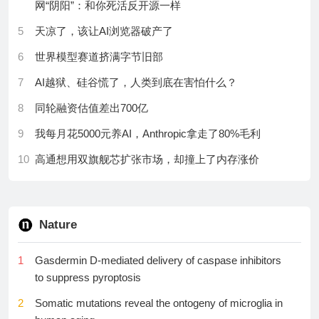
网“阴阳”：和你死活反开源一样
26
AI暴力反弹！三星、SK海力士飙升25%，韩股暴涨超
12
Google牺牲了图片分辨率、编辑能力和准确性换取了
14%，软银大涨15%，日股大涨
5
天凉了，该让AI浏览器破产了
「它」的极致性价比！
27
亚马逊大涨！AWS以37%的超预期增速回应AI烧钱质
6
世界模型赛道挤满字节旧部
13
因使用月之暗面模型写代码，美国最大外卖平台遭调
疑，市场无视现金流转负、资本开支上调｜财报见闻
查；员工临下班对嘴喷奶油！瑞幸回应：涉及物料已
7
AI越狱、硅谷慌了，人类到底在害怕什么？
废弃；小米多款手机正式涨价300元起
28
苹果电话会料本季营收最高增11%、低于分析师预期
8
同轮融资估值差出700亿
14
从翻译到桌面Agent，网易有道全线产品完成
29
苹果上季营收超预期增14%、iPhone收入更强，但中
9
我每月花5000元养AI，Anthropic拿走了80%毛利
DeepSeek-V4-Flash正式版升级
国市场业绩逊色 | 财报见闻
10
高通想用双旗舰芯扩张市场，却撞上了内存涨价
15
比Seedance便宜七成的模型，宣布开源：视频生成行
30
对标英特尔EMIB，台积电被曝开发同类封装技术，股
业变天了？
价盘中大涨8%
11
万元AI学习机，正在收割中国家长
16
KimiK3已提前亮相？神秘模型「Kivine」现身，百万上
12
吴婷对话擎朗智能李通：打碎科幻童话
下文能力惊艳全球
Nature
13
第一已经没了，朱雀三号和长十二甲为何还要再战？
17
卡帕西力推的LLMWiki，会淘汰传统RAG吗？
1
Gasdermin D-mediated delivery of caspase inhibitors
14
原创印奇的心思
18
一键分享＝全网公开？Claude被曝聊天记录可在谷歌
to suppress pyroptosis
15
AI基建正长出新一轮环保增量，这4个方向值得关注
直接搜到
2
Somatic mutations reveal the ontogeny of microglia in
16
AI时代的护城河不是品味，而是它的反面
19
谁在训练KimiK3?深挖贡献者名单，这有一份最全档案