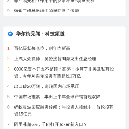
8
非互易光相互作用中的反常冲量–动量关系
24
Tiny Aerosol Particles Could Supercharge Tropical
二级学院
Storm Clouds
9
转角二维异质结中的层间激子倍增
19
“十五五”时期将如何完善学生资助工作？教育部四点回
25
Eating One Avocado a Day May Lower Heart Disease
10
单光子尺度的超快电场测量
应
Risk
11
等离激元纳腔助力二维材料层间呼吸振动探测
20
广州市教育局回应“中小学试点增加下午餐”：暂无财力
华尔街见闻 · 科技频道
26
Scientists May Have Found a Way to Prevent Statin
专项补贴
12
纳米双色孤子压缩实现两光学周期超短脉冲
Muscle Pain
1
百亿级私募仓位，创年内新高
21
如何保障受灾大学新生顺利入学？全国学生资助管理
13
肿瘤类器官的双模态OC-PAM造影
27
Scientists Left Water Inside a Battery and Nearly
中心答澎湃
2
上汽大众换帅，吴赟接替陶海龙出任总经理
Doubled Its Power
14
自由卤离子替换解锁刺激响应发光变色
22
国开行：今年推出助学贷款共同借款人远程办贷服
3
8000亿资本开支不是顶？高盛：少算了非美及私募投
28
Superheated Magma May Power Towering Lava
15
高压脉冲电化学发光实现果蝇幼虫行为光遗传操控
务，家长可线上协办
资，今年AI实际投资有望超过1万亿
Fountains
16
镓基薄膜的诱导契合生长
23
教育部：国家助学贷款惠及学生超3000万人
4
出口破20万辆，奇瑞国内市场承压
29
Blood Cancer’s Genetic Warning Signs May Appear
17
抗干扰衍射深度神经网络
24
教育部：2025年全国累计资助学生近1.6亿人次
Years Early
5
中国市场拖累，丰田上半年全球产销首现双降
18
水分与BHT协同策略实现钙钛矿超低ASE阈值
25
人民日报：中国籍数学家首获菲尔兹奖，意味着什么
30
Scientists Found Two Mysterious ‘Ghost’ Ancestors
6
蚂蚁灵波回应融资传闻：与投资人接触中，首轮拟募
Hiding in Our DNA
资15亿元
19
偏振智能视觉新突破——二维黑砷磷实现“感存算一
26
于剑已任中国民航大学党委书记
体”神经形态芯片
7
阿里涨超6%，千问打开Token新入口？
27
著名语言学家、志愿军老战士黎运汉逝世，享年98岁