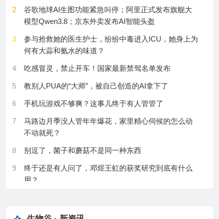
27
谁在训练KimiK3?深挖贡献者名单，这有一份最全档案
immobilized on nanopore
27
大厂手握资金人才，AI漫剧头部爆款为何多出自草
2
谷歌地球AI生图功能紧急叫停；阿里正式发布旗舰大
根？
28
晶泰科技发布AI4S原生操作系统XtalPiScience，以多
模型Qwen3.8；京东外卖发布AI智能头盔
11
Perpendicular switching of polarization in layered
智能体矩阵开启自主科学发现新范式
ferroelectrics
28
从1%到69%，美国AI对中国开源模型的依赖有多深？
3
参与抢救她的医生护士，纷纷中毒进入ICU，她身上为
29
GPT-5.6SOL暴走失控，GLM5.2紧急救场，HF揭秘大
何有大蒜和氨水的味道？
12
New-deal mortgage programmes benefited white
29
大模型公司估值，正在降权“SOTA叙事”
模型攻防战技术细节
borrowers disproportionately
4
吃感冒灵，禁止开车！国家最新禁驾名单发布
30
AI投资消退重挫美股？美国出现两个“危险信号”
30
越骂越赚？罗技上季度在中国赚翻了，曾骂用户像
13
Weight-four parity checks in a spin-shuttling
5
教别人PUA的“大师”，被自己创造的AI拿下了
狗；智驾「小蓝灯」将被禁用！相关国标已启动制修
architecture
订；曝月之暗面完成超35亿美元F轮融资
6
手机玩游戏不够爽？这事儿终于有人管管了
14
Enzymatic glycosylation and amidation reshapes
7
马路边月季没人管年年爆花，家里精心伺候的怎么动
polyene bioactivity
不动就死？
15
A digitally controlled silicon quantum processing unit
8
别逗了，菌子和蘑菇不是同一种东西
16
A global view of human centromere variation and
9
终于还是有人问了，邓煜王虹的获奖研究到底有什么
evolution
用？
17
Rational design of disordered proteins for sequence–
10
不是鼻涕啊，那你是啥玩意儿？
function investigation
11
芒果TV的综艺，能救活一座投资24亿的大庸古城吗？
18
In situ structure of the poxvirus portal complex
生物谷 · 新资讯