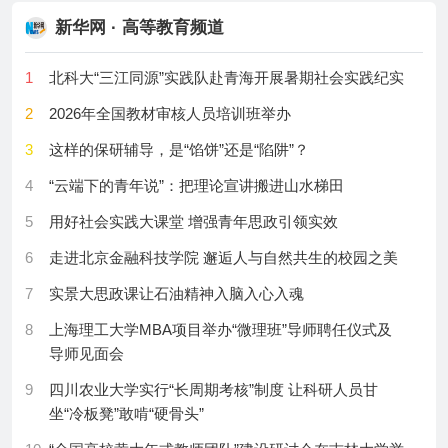
19
The golden age of language was a few thousand years
新华网 · 高等教育频道
10
习近平：在国家科学技术奖励大会、两院院士大会、
ago
中国科协第十一次全国代表大会上的讲话
20
Watch an orca ram into a sunfish so hard it explodes
1
北科大“三江同源”实践队赴青海开展暑期社会实践纪实
11
国家科学技术奖励大会两院院士大会中国科协第十一
21
A rare 3-D snake fossil is ssspilling sssecrets of its
2
2026年全国教材审核人员培训班举办
次全国代表大会在京召开
unusual lifestyle
3
这样的保研辅导，是“馅饼”还是“陷阱”？
12
2025年度国家科学技术奖揭晓
22
A newly found world blurs the boundary between planet
4
“云端下的青年说”：把理论宣讲搬进山水梯田
13
高等教育服务高质量发展调研座谈会召开
and moon
5
用好社会实践大课堂 增强青年思政引领实效
14
2025年全国教育事业发展统计公报[1]
23
Measles cases in the U.S. hit a new 34-year high
6
走进北京金融科技学院 邂逅人与自然共生的校园之美
15
祝贺！吴建平院士荣获北京市优秀共产党员称号
24
This humpback whale hunting strategy has been out of
sight — until now
7
实景大思政课让石油精神入脑入心入魂
16
国务院关于印发《教育发展“十五五”规划》的通知
25
Ape cuddles could prevent conflicts
8
上海理工大学MBA项目举办“微理班”导师聘任仪式及
17
第二十六届中国专利奖评审结果公示
导师见面会
26
Deep-sea snails ride surface currents to reach distant
18
国家自然科学基金委：建立覆盖基础研究人才成长各
hydrothermal vents
9
四川农业大学实行“长周期考核”制度 让科研人员甘
阶段的资助体系，打通资助全链条
坐“冷板凳”敢啃“硬骨头”
27
An experimental oral vaccine may prevent invasive
19
科技部部长阴和俊：以更大力度更实举措加强基础研
bacterial diarrhea