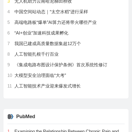
3
无人机助力云南哈尼梯田秋收
17
强流重离子加速器装置建成 投入试运行
23
米哈游蔡浩宇AI创业生变
20
Urate dysregulation (hyperuricemia and gout) among
4
中国空间站动态｜“太空水稻”进行采样
18
徐洪杰先进事迹报告会在沪举行
people living with HIV: A protocol for a systematic
24
姚顺雨拿50年数学难题成绩单，招人了
5
高端电路板“爆单”AI算力还将带火哪些产业
review and meta-analysis
19
中国科学院“敖仓·科技语料库”发布
25
学习强国做了个AI社区，两周铺进68座城市
6
“AI+创业”加速科技成果孵化
21
Mapping the prevalence of household-scale livestock
20
标准引领 为人形机器人规模化发展赋能
26
GPT-5.6今起大降价，最大幅度80%！
ownership by animal taxon in low- and middle-income
7
我国已建成高质量数据集超12万个
21
巧用“冰点差” 给氧化石墨烯复合膜装上“智能开关”
countries: A prediction model using template model
27
终端市场的下一个增长点，高通押在了“个人AI”上
8
人工智能扎根千行百业
builder
22
专家学者聚焦数智时代“可靠性”新命题
28
GPT-5.6自己优化自己实锤了，新的左脚踩右脚已经出
9
《集成电路布图设计保护条例》首次系统性修订
22
Incremental diagnostic yield of bone scintigraphy after
23
全球人工智能治理期盼中国时刻
现
standard radiologic imaging in patients with fall trauma
10
大模型安全治理面临“大考”
24
新技术破解电网“超级温室气体”排放难题
29
李飞飞的世界模型，终于开始训练机器人了
at a Level I trauma center
11
人工智能技术产业迎来爆发式增长
25
AI驱动云南生物医药产业“智变升级”
30
“接力跑”盘活全国算力，PD分离终于破局：延迟砍
23
Surveillance of Escherichia coli clones and their
12
首个民族药AI大模型“华族本草”发布
半、成本直降近40%！
antimicrobial resistance profiles in wastewater and
26
不用催化剂也能降解废塑料
drinking water treatment plants of Barcelona, Spain
13
开辟脑机接口“通信带宽”增强新范式
27
打造“数字心脏”，升级“智慧大脑”
24
Response of PIP aquaporins to long-term cold stress
PubMed
14
量子科技，未来不可限“量”
28
AI机器人解锁农耕新模式
in two citrus rootstocks
15
国家高新区如何发力新赛道——四大经验探路
1
Examining the Relationship Between Chronic Pain and