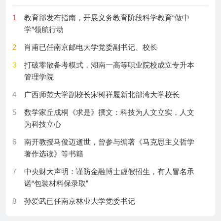
9
Scientists Twist Crystal Layers and Reshape Matter
from Within
26
《中国节约用水报告2025》：万元GDP用水量下降
1
教育部发布指南，开展义务教育阶段科学教育“做中
4.5%
学”领航行动
10
Giant Waves Are Sweeping Mars’ Atmosphere Into
Space
27
“妈祖”为全球应对气候变化贡献中国智慧
2
肖甫已任南京邮电大学党委副书记、校长
11
AI Reveals a Massive Algae Boom Across the World’s
28
集中供冷，真的来了！
3
打破零散备考模式，湖南一高等职业院校成立专升本
Oceans
管理学院
29
到锡林郭勒草原“追星”
12
Some Coastal Cities Are Sinking Faster Than the
4
广西师范大学副校长宋树祥履新北部湾大学校长
30
台风“白海豚”减弱为强台风级周四起影响我国
Ocean Is Rising
5
数学家丘成桐《求是》撰文：科技为人文立实，人文
13
Dark Matter’s Secret Force Does the Opposite of
为科技立心
What Scientists Expected
6
南开教授马俊迈逝世，曾参与编著《‌马克思主义哲学
14
Without This Protein, Damaged Muscle Turns to Fat
著作选读‌》等书籍
and Scar Tissue
7
中央财大声明：谨防金融博士虚假招生，有人冒名承
15
Mathematicians Prove Perfectly Fair Elections Are
诺“包装材料保录取”
Impossible
8
孙爱武已任南京林业大学党委书记
16
This Once-a-week Workout May Help Cut Belly Fat,
9
网友呼吁将邮件礼仪纳入大学课程，北大等此前已发
Study Shows