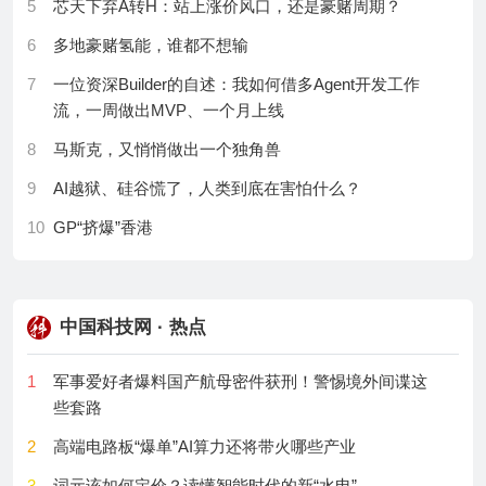
5
芯天下弃A转H：站上涨价风口，还是豪赌周期？
控制新证据……这5...
30
每天吃一个牛油果可能降低心脏病风险
6
多地豪赌氢能，谁都不想输
17
AI可以帮你润色翻译检索但研究问题必须自己提
7
一位资深Builder的自述：我如何借多Agent开发工作
18
封面文章|《针刺研究》：皮炎如“火烧”，电针焕“新生”
流，一周做出MVP、一个月上线
19
也谈对科技评价的看法与建议
8
马斯克，又悄悄做出一个独角兽
20
西班牙安达卢西亚植物园体系：地中海生态保护的欧
9
AI越狱、硅谷慌了，人类到底在害怕什么？
洲样板
10
GP“挤爆”香港
21
大连化物所陈忠伟院士/窦浩桢&东北林大窦烁等：安
时级实用化水...
11
华尔街终于开悟了：AI巨头的护城河在“云”里？
22
新的微波油炸方法可使炸薯条更健康
12
“超级LP”密集出资
中国科技网 · 热点
23
重磅推荐|AI&计算机科学|SpringerNature精选期刊及指
13
B端见顶、C端开荒，云厂商抢占地盘
标...
1
军事爱好者爆料国产航母密件获刑！警惕境外间谍这
14
Google把「地球」玩坏了，硬塞AI不到两天就翻车
24
科学家开发出非刚性耦合LiDAR–相机系统的免标定点
些套路
15
公募分红谁强？权益发力，多名权益“顶流”兑现盈利果
云着色方法
2
高端电路板“爆单”AI算力还将带火哪些产业
实
25
年度Top10榜单|Taylor&Francis医学与健康领域中国作
3
词元该如何定价？读懂智能时代的新“水电”