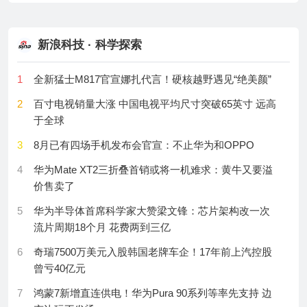
radical cross-couplings
20
腾讯偷偷复活了QQ宠物，但它再也不会死了。
9
Cancer Res：CAR-T的"无级变速箱"，四川大学王永
27
Phase-homogeneous mixed halide perovskites for
21
人类精心培育的宠物守宫，终有一天会因癌症而惨死
生/李丹发现并行4-1BB信号让T细胞在小细胞肺癌中活
stable tandem photovoltaics
新浪科技 · 科学探索
得更久、生得更多、衰得更慢
22
苹果推出设备租赁计划；Unity中国发布团结引擎2.0、
28
Electronic-resonance enhanced molecule for
AI智能体Codely；工信部禁用智驾"小蓝灯"
1
全新猛士M817官宣娜扎代言！硬核越野遇见“绝美颜”
10
Cell论文揭示精氨酸“卡住”免疫警报：核糖体停工引发
perovskite solar cells
MHC-I减产，结肠癌与病毒感染风险攀升
23
用完筋膜枪双眼失明，“没人说过这里不能用啊”
2
百寸电视销量大涨 中国电视平均尺寸突破65英寸 远高
29
RNA synthesis and substrate analog inhibition in the
于全球
11
Science Advances；着床瞬间不再神秘！人源子宫内
24
试图抱冬瓜降温的人，除了以下几位，可以准备下单
CCHFV polymerase
膜芯片实时捕获极滋养层粘附与谱系重排
了
3
8月已有四场手机发布会官宣：不止华为和OPPO
30
Structures and inhibition of the Crimean–Congo
12
安迎锋团队在 Nucleic Acids Research 发表光控
25
“显腿长的阔腿裤能把人绊成骨折”，通勤人最爱的女装
haemorrhagic fever virus polymerase
4
华为Mate XT2三折叠首销或将一机难求：黄牛又要溢
CRISPR 多层级精准基因转录调控新成果
踩了多少坑？
价售卖了
13
Cell：这种蜱虫病毒专攻肝脏！黎浩/刘玮破解致死之
26
月之暗面全面开源KimiK3；新研究推翻三星堆祭祀坑
5
华为半导体首席科学家大赞梁文锋：芯片架构改一次
谜，老药新用带来救治希望
献祭说；台风“白海豚”生成
流片周期18个月 花费两到三亿
14
Science论文揭示人类基因组中的“幽灵血统”：TRACE
27
黄仁勋、KimiK3，与一场即将到来的开源战争。
6
奇瑞7500万美元入股韩国老牌车企！17年前上汽控股
技术锁定两个未知古人类祖先
曾亏40亿元
28
AI新基建里，我们是“卖铲人”背后的“修铲人”
15
NBE ：华东理工大学刘昌胜等开发新型硫酸化多糖让
7
鸿蒙7新增直连供电！华为Pura 90系列等率先支持 边
29
WAIC的中学女生们：看见AI，也看见自己
破骨细胞“停工不裁员”