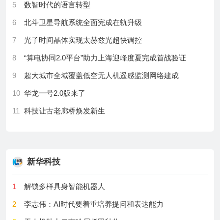
5
数智时代的语言转型
attenuation boundary of urban economy on port
14
奥特曼也逃不过刷TikTok上瘾，Sora背后最抓马的一
efficiency
6
北斗卫星导航系统全面完成在轨升级
段来了
16
Veterinarian–pharmacist collaboration in veterinary
7
光子时间晶体实现太赫兹光超快调控
15
OpenAI前员工刚跑路就喊话：要套现就赶紧套，别等
medicine: Roles, practices, and perceptions—A
8
“算电协同2.0平台”助力上海迎峰度夏完成首战验证
IPO！
scoping review
9
超大城市全域覆盖低空无人机遥感监测网络建成
16
李飞飞WorldLabs收购SceniX，物理AI训练正从“采数
17
The quality of care for type 2 diabetes mellitus
据”走向“造世界”
management in Malaysian primary health care
10
华龙一号2.0版来了
settings: A scoping review of ABC (glycated
17
黄仁勋：不玩𝕏是我太内向，现在为AI必须站出来
11
科技让古老廊桥焕发新生
haemoglobin A1c, blood pressure, and LDL-
18
Anthropic模型，也失控了。。。
cholesterol)
12
北斗卫星导航系统已全面完成在轨升级
19
AI顶会现场，见到了一家美妆巨头
18
Development and preliminary experimental evaluation
13
中国工程院召开学习陈立泉、贲德院士科学家精神座
of a venturi-based slurry jet erosion test rig for
谈会
20
SIGGRAPH时间检验奖揭晓：这项研究，提前十年押
新华科技
comparative study of ductile and brittle materials
中了物理AI
14
两枚菲尔兹奖章，照见中国基础研究的“静水深流”
19
Correction: Gold wrist-assisted PFNA reduces internal
1
解锁多样具身智能机器人
21
刚刚，即梦Seedance2.5来了！我狂测测测测……
15
一箭五星！力箭一号遥十五运载火箭成功发射
complications and enhances recovery in obese
2
李志伟：AI时代要着重培养提问和表达能力
22
视频后期，危！MiniMaxH3手绘即特效，多模态的
osteoporotic patients with intertrochanteric femur
16
​2026长三角国际人工智能应用场景科创大赛启幕
「Coding时刻」来了
fractures