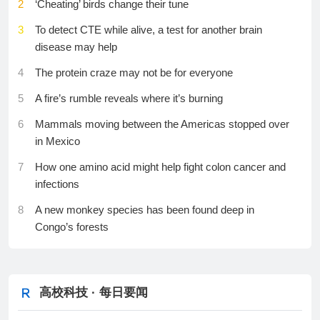
2
‘Cheating’ birds change their tune
28
Polio should have been eradicated by now. What’s plan
17
全球同步研发创新药在中国首发
26
AI重写全球存储供需，“短缺时代”的中国产业答卷
3
To detect CTE while alive, a test for another brain
B?
disease may help
18
我国科学家找到水稻抗旱“新开关”
27
第一届“申智杯”：寻找AI技术的“应许之地”
29
Air conditioning is not enough to keep people cool —
4
The protein craze may not be for everyone
19
王兴兴：具身智能的“ChatGPT时刻”有望在两到三年内
28
邱锡鹏：下一代AI缺的不是更多模态，而是理解情境
can scientists find an alternative?
到来，热爱、持续学习、坚持奋斗是创新人才成长的
5
A fire’s rumble reveals where it’s burning
29
聚光灯外的创新：共识，从来不生产原始创新
30
The heart has a ‘little brain’ — and it protects against
三个关键
stress
6
Mammals moving between the Americas stopped over
30
北大数院原院长、中国科学院院士张继平的核心育人
20
我国科学家构建出拓扑光子的多通道“高速公路”
in Mexico
逻辑：让学生实现“三个独立”
21
人类可能首次观测到系外卫星
7
How one amino acid might help fight colon cancer and
infections
22
引力一号“一箭9星”海射成功
8
A new monkey species has been found deep in
23
国内首颗定量高光谱智算卫星入轨
Congo’s forests
24
强流重离子加速器装置投入试运行
9
Healthy pregnancies and newborns are possible after
25
我国杂交水稻育种科研取得重要进展
CAR T cell therapy
26
当机器开始思考，人类如何与之相处？
高校科技 · 每日要闻
10
Elephants can relearn how to live wild after years in
captivity
27
我国将建设国家级零碳工厂、零碳算力设施