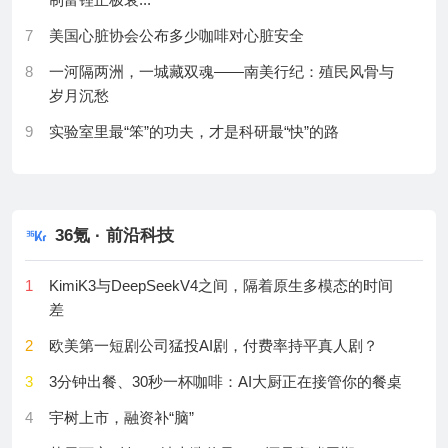
离层的秘密
7
美国心脏协会公布多少咖啡对心脏安全
20
研究人员搭建臭氧诱导解离-质谱流式单细胞脂质组学
平台
8
一河隔两洲，一城藏双魂——南美行纪：殖民风骨与
岁月沉愁
21
研究人员研发木质素碳基钴-锰双原子低温催化体系
9
实验室里最“笨”的功夫，才是科研最“快”的路
22
第二届航空航天、信息技术与控制工程国际学术会议
召开
10
控制血压减钠与补钾并重
23
“我是健康小达人”健康科普活动亮相中国科技馆
11
从洋壳威尔逊旋回到陆壳超大陆旋回
24
老年性聋复杂聆听障碍的脑功能特征获揭示
36氪 · 前沿科技
12
16—18世纪意大利植物园的医学教学价值及其推动植
物学学科独立
25
我国科学家开发出“感知式”液体活检技术
1
KimiK3与DeepSeekV4之间，隔着原生多模态的时间
13
成功之路---人生的自我驾驭
26
不止于赛场，一场为未来科创人才“蓄水”的接力
差
14
首届MicheleParrinello奖揭晓：UrsulaRöthlisberger教
27
《北辰对话》探讨博物馆热背后的青少年成长之思
2
欧美第一短剧公司猛投AI剧，付费率持平真人剧？
授...
28
2026年现代科技馆体系联合行动行业交流研讨举办
3
3分钟出餐、30秒一杯咖啡：AI大厨正在接管你的餐桌
15
延长健康寿命是当今的大挑战
29
肿瘤细胞为何“除不尽”？科学家追踪远端转移“生根”过
4
宇树上市，融资补“脑”
16
【202607期精选文章】GLP-1神经保护潜力、COPD
程