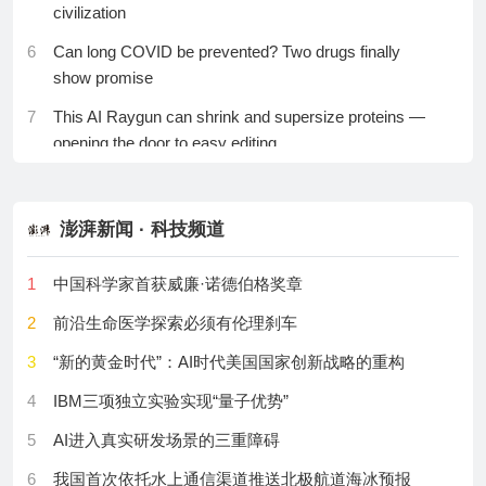
2026产业技术问题
27
Melatonin attenuates methamphetamine-induced toxic
civilization
effects on dopamine and serotonin terminals in mouse
16
光会“分身术”吗？从一块方解石到光子芯片的双折射之
6
Can long COVID be prevented? Two drugs finally
brain.
旅
show promise
28
Development of the Inpatient Dignity Scale Through
17
科学家回信|孙宏滨：从“死记硬背”到“物理推理”，为机
7
This AI Raygun can shrink and supersize proteins —
Studies in Japan, Singapore, and the United Kingdom.
器人装上懂世界的“大脑”
opening the door to easy editing
29
Obesity-driven microbial GABA depletion promotes
18
最新研究：AI幻觉最可怕的人类副作用出现了
8
How mosquitoes are conquering the world — in four
metabolic rewiring and colorectal cancer progression.
charts
19
未来通信网络要“长脑子”了？丨一图读懂2026前沿科学
30
Efficacy and Safety of Gefurulimab in Generalized
澎湃新闻 · 科技频道
问题
9
Underdog ‘spin qubits’ leap forward in race to a useful
Myasthenia Gravis: The PREVAIL Phase 3
quantum computer
20
类生物计算范式：重塑下一代超低功耗智能计算未来
Randomized Clinical Trial.
1
中国科学家首获威廉·诺德伯格奖章
丨一图读懂2026前沿科学问题
10
40,000-year-old bird carvings provide clues to how ice
2
前沿生命医学探索必须有伦理刹车
age humans flourished
21
AI喂我千百遍，有没有想去AI后厨见一见？
3
“新的黄金时代”：AI时代美国国家创新战略的重构
11
Fertility clinics are offering young mitochondria in
22
机器人有了眼睛还不够，为何还需要一双能感知的
4
IBM三项独立实验实现“量子优势”
controversial fertility technique
手？
5
AI进入真实研发场景的三重障碍
12
First volunteer gets Ebola vaccine — three months
23
从“看得见”到“测得准” ，浙大团队开创材料力学性能原
after the outbreak began
位实验研究新领域
6
我国首次依托水上通信渠道推送北极航道海冰预报