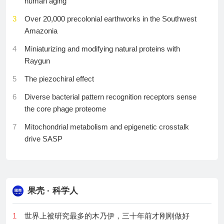
human aging
17
对话景鲲：AI产品的AllinOne，是上下文的AllinOne
20
AI正在变成一门制造业|WAIC2026Agent产品观察
3
Over 20,000 precolonial earthworks in the Southwest
Amazonia
18
一辆现成的火星车，改去月球，还要花10亿美元？
21
1/8参数，跑赢80B大模型：Boogu-Image是黑马还是
鸡肋？
4
Miniaturizing and modifying natural proteins with
19
AI时代的人才，我觉得最重要的是这6点特质
Raygun
22
8月10日申购！宇树科技171名员工掏2.7亿认购IPO，
20
把制作门槛打下来之后，AI短剧出海玩家们决定“分道
王兴兴自掏1500万；字节成立新的豆包产品团队；初
5
The piezochiral effect
扬镳”
代员工可得15万！影视飓风发全员激励金
6
Diverse bacterial pattern recognition receptors sense
21
SpaceX拒用中国工程师：马斯克真秀
23
刚刚，DeepSeekV4系列更新，架构没变，Agent能力
the core phage proteome
22
广东小伙接棒12年：传智教育6连板背后的AI豪赌
为何大涨
7
Mitochondrial metabolism and epigenetic crosstalk
23
Claude焚书又“越狱”边界在哪？
24
对话原力灵机范浩强：为什么要用机器人「建造长
drive SASP
城」？
24
中国开放权重与美国AI产业：两封行业公开信为何反
8
Alternating CO2 and bicycloalkane copolymerization to
对封禁中国模型
25
走访100+机器人展台：拐点已至，具身智能进入千行
circular polyesters
百业｜WAIC2026
25
欧盟的“有条件需要”：中国大模型将如何选择？
9
Avalanche-like intercalation and intraparticle
果壳 · 科学人
26
对话EgoScale创始人：能赚钱的Ego数据公司不超过
correlations in graphite
26
同尘和光张冬：液氢动力最适合长续航、高原严寒等
五家，我是其中之一
特殊场景
1
世界上被研究最多的木乃伊，三十年前才刚刚做好
10
Sequential reading of a stepwise-shortened peptide