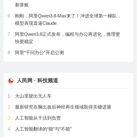
for in vitro germination and viability testing of Idesia
29
Leukemia：白血病干细胞的"MYC稳定剂"：苏州大学
新算账
自研麒麟X90芯片
polycarpa Maxim. Pollen
徐鹏/吴德沛发现RBM5成为选择性清除LSC的新靶点
6
刚刚，阿里Qwen3.8-Max来了！冲进全球第一梯队，
24
华为nova 16系列销量突破100万台 单周新增约11万台
10
Pharmacogenomic landscape in Thailand: Array-based
30
J Hepatol：肝脏代谢的“遥控器”——复旦大学畅磊等发
模型表现直逼Claude
profiling and EMR-linked medication exposure
25
华为全新麒麟XE90 PC处理器亮相：单核提升23%、
现Lgr5⁺肝细胞通过atRA信号远程调控全肝脂质稳态
7
阿里Qwen3.8正式发布，编程与办公再进化，推理更
能效提升25%
11
Application research of “Script Killing” immersive
快更稳定
teaching method based on cross-experimental design
26
说一套做一套！Anthropic CEO：我不反对开源模型、
8
阿里“千问办公”开启公测
during emergency department residency training
但对华芯片禁令必须收紧
rotations
9
赛博义父Tibo爆料：谷歌早一年就做出了ChatGPT，
27
华为全新麒麟CPU公布！性能大增23%：华为史上最
硬是没敢发！
12
Improving nutritional composition index of seeds of
轻笔记本首发搭载
common bean lines
人民网 · 科技频道
10
AI不再用完即忘：华为诺亚开源MindMemOS，记忆和
28
奕境曾清林谈智驾小蓝灯将被禁用：真正的智驾不需
Skill一起进化
13
Correction: Analysis the patients’ careflows using
要靠一盏灯证明
1
大山里驶出无人车
process mining
11
「天线宝宝」机器人上门做保洁，200元/小时，纯·人
29
Valve VR头显要涨价！高通芯片成本上涨
2
最新研究在脑出血后神经再生领域取得关键进展
工·智能
14
Correction: Exploring motor variability in adults with
30
华为9月双旗舰来袭！Mate XT2三折叠打头阵 Mate 90
severe athetoid or ataxic cerebral palsy: Impact on
3
人工智能从干活到负责
12
ClaudeCode之父：Harness保质期只有半年，解开缰
系列压轴
error-based and reward-based learning
绳吧
4
人工智能翻译的“能”与“不能”
15
Correction: The spatial spillover effect and its
13
获奖之后，王虹最想感谢的人