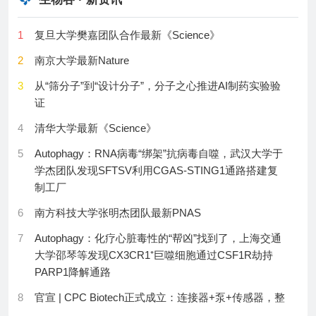
12
iPhone18Pro将首次搭载自研C2基带芯片；LHAASO
19
Plasmonic metamaterial time crystal
1
复旦大学樊嘉团队合作最新《Science》
认证首个拍电子伏伽马射线光子变源；国家医保局发
20
Earliest siphuncle-bearing cephalopod from the early
布2026年新版医保药品目录调整方案
2
南京大学最新Nature
Cambrian
13
试了108件，终于找到了谁穿谁美的人生花裙子！
3
从“筛分子”到“设计分子”，分子之心推进AI制药实验验
21
Octahedral-coordinated Co3O4 for water electrolysis
证
14
美国荒野里长满了“巨型螺丝”，科学家研究85年才知道
in acid
是什么，真凶居然是它
4
清华大学最新《Science》
22
In situ structures of plant photosystem
15
杜琳：把一个卡了一百多年的想法，真正造出来
supercomplexes
5
Autophagy：RNA病毒“绑架”抗病毒自噬，武汉大学于
学杰团队发现SFTSV利用CGAS-STING1通路搭建复
16
谷歌DeepMind解散AlphaFold团队；字节跳动重组人工
23
Photocatalytic water splitting by 2D polymer with out-
制工厂
智能业务线；C919高原型首架机完成首次飞行试
of-plane carrier flow
6
南方科技大学张明杰团队最新PNAS
17
电线上为什么要挂一串“精灵球”？这东西关键时刻可以
24
Climate benefit and ecological cost trade-offs for ocean
救命！
iron fertilization
7
Autophagy：化疗心脏毒性的“帮凶”找到了，上海交通
大学邵琴等发现CX3CR1⁺巨噬细胞通过CSF1R劫持
18
​睡前放不下手机？如新给出一个“放下”的理由
25
Entangled dual-site migration via boracycle
PARP1降解通路
rearrangement
19
点了杯乳酸菌美式，店员给了我厚厚一沓餐巾纸，他
8
官宣 | CPC Biotech正式成立：连接器+泵+传感器，整
在暗示我什么？
26
Pyridoxal photoenzymes for asymmetric radical–
合生物制药流体管理解决方案