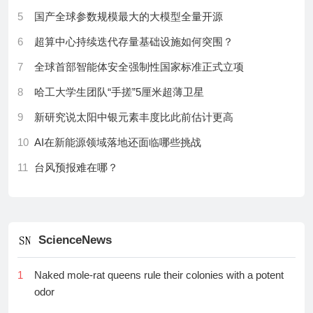
16
奥特曼回应“模型失控”：AI的风险绝不是说说而已
era for US science
5
国产全球参数规模最大的大模型全量开源
17
AI办公智能体：互联网三巨头“桌面入口”争夺战
21
What The Odyssey reveals about ancient science —
6
超算中心持续迭代存量基础设施如何突围？
18
AI开权与闭源：差距、困境与机会
from botany to psychiatry
7
全球首部智能体安全强制性国家标准正式立项
19
AI职场：跳槽频率按月计、薪资轻松破百万，但“不在
22
International PhD students to face strict limits on time
8
哈工大学生团队“手搓”5厘米超薄卫星
前沿”的焦虑一直都在
in the US
9
新研究说太阳中银元素丰度比此前估计更高
20
胸腺再生研究升温，或为“改善免疫、延缓衰老”提供新
23
Breathalyser can tell if you are burning fat from a single
思路
exhalation
10
AI在新能源领域落地还面临哪些挑战
21
山姆·奥特曼：奇点已至，但别指望超级智能能让你躺
24
Humanity spoke thousands of languages at the dawn
11
台风预报难在哪？
平
of farming — now many of them are lost
12
走出实验室，机器人迎来中试“考场”
22
研究称150年来最强厄尔尼诺正在形成
25
This El Niño is set to be the largest on record by a
13
首个全国产10万卡人工智能超集群正式投用
‘mind-blowing margin’
23
英伟达、微软等科技巨头签署联名信，公开支持开源
ScienceNews
14
数智赋能全民共享|智能体协同创新发展论坛在西安举
模型
26
Rising stars of mathematics awarded prestigious 2026
行
Fields Medal
24
一款仿生机器人因“外形太过逼真”引发热议
1
Naked mole-rat queens rule their colonies with a potent
15
菲尔兹奖得主邓煜：中国人获奖是水到渠成的事情
27
What counts as a moon? Huge ‘exosatellite’ sparks
odor
25
马斯克和黄仁勋同日评价中国AI：美国就算禁用也挡
debate
16
丘成桐：中国是基础研究的热土
不住